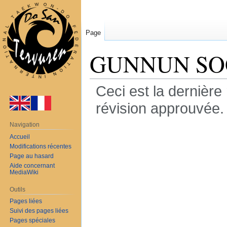
Page
GUNNUN SOGI 
Ceci est la dernière 
révision approuvée.
Navigation
Aller
Aller
Accueil
à
à
Modifications récentes
la
la
Page au hasard
Positions /
Menu 
navigation
recherche
Aide concernant
MediaWiki
SOGI - Position
Outils
Pages liées
Suivi des pages liées
9ème Kup
Pages spéciales