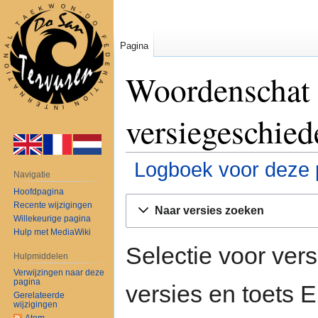
Pagina
Woordenschat
versiegeschied
Logboek voor deze 
Navigatie
Hoofdpagina
Naar
Naar
Recente wijzigingen
Naar versies zoeken
navigatie
zoeken
Willekeurige pagina
springen
springen
Hulp met MediaWiki
Selectie voor vers
Hulpmiddelen
Verwijzingen naar deze
pagina
versies en toets
Gerelateerde
wijzigingen