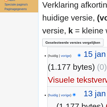
Atom
Verklaring afkort
Speciale pagina's
Paginagegevens
huidige versie,
(v
versie,
k
= kleine 
15 jan
huidig
vorige
1.177 bytes
0
Visuele tekstve
13 jan
huidig
vorige
1.177 bytes